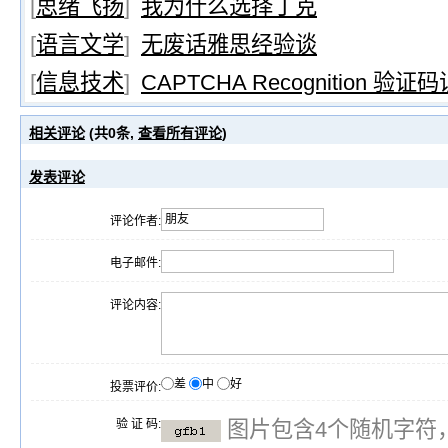
[
思绪飞扬
]
我为什么选择丁克
[
语言文学
]
无废话雅思经验谈
[
信息技术
]
CAPTCHA Recognition 
相关评论
(共
0
条,
查看所有评论
)
发表评论
评论作者:
电子邮件:
评论内容:
差
中
好
投票评价:
验 证 码:
图片包含4个随机字符