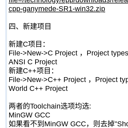
cpp-ganymede-SR1-win32.zip
四、新建项目
新建C项目：
File->New->C Project ，Project type
ANSI C Project
新建C++项目：
File->New->C++ Project ，Project ty
World C++ Project
两者的Toolchain选项均选:
MinGW GCC
如果看不到MinGW GCC，则去掉"Show pr