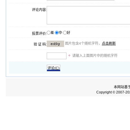
评论内容:
差
中
好
投票评价:
图片包含4个随机字符，
点击刷新
验 证 码:
请输入上面图片中的随机字符
评论(
C
)
本网站基
Copyright © 2007-2