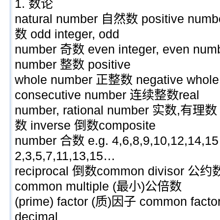
1. 数论
natural number 自然数 positive num
数 odd integer, odd
number 奇数 even integer, even numb
number 整数 positive
whole number 正整数 negative who
consecutive number 连续整数real
number, rational number 实数,有理数
数 inverse 倒数composite
number 合数 e.g. 4,6,8,9,10,12,14,1
2,3,5,7,11,13,15…
reciprocal 倒数common divisor 公约数
common multiple (最小)公倍数
(prime) factor (质)因子 common facto
decimal