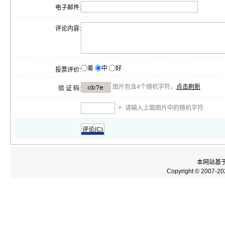
电子邮件:
评论内容:
差
中
好
投票评价:
图片包含4个随机字符，
点击刷新
验 证 码:
请输入上面图片中的随机字符
评论(
C
)
本网站基
Copyright © 2007-2