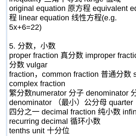
original equation 原方程 equival
程 linear equation 线性方程(e.g.
5x+6=22)
5. 分数，小数
proper fraction 真分数 improper fra
分数 vulgar
fraction，common fraction 普通分数 s
complex fraction
繁分数numerator 分子 denominator 分
denominator （最小）公分母 quarter
四分之一 decimal fraction 纯小数 infi
recurring decimal 循环小数
tenths unit 十分位