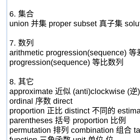
6. 集合
union 并集 proper subset 真子集 solu
7. 数列
arithmetic progression(sequence)
progression(sequence) 等比数列
8. 其它
approximate 近似 (anti)clockwise
ordinal 序数 direct
proportion 正比 distinct 不同的 est
parentheses 括号 proportion 比例
permutation 排列 combination 组合 ta
function 三角函数 unit 单位,位