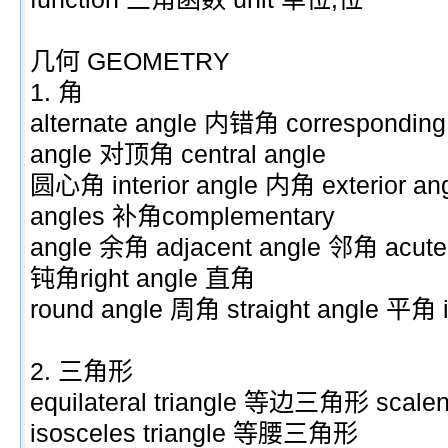
几何 GEOMETRY
1. 角
alternate angle 内错角 corresponding
angle 对顶角 central angle
圆心角 interior angle 内角 exterior a
angles 补角complementary
angle 余角 adjacent angle 邻角 acute
钝角right angle 直角
round angle 周角 straight angle 平角
2. 三角形
equilateral triangle 等边三角形 sca
isosceles triangle 等腰三角形