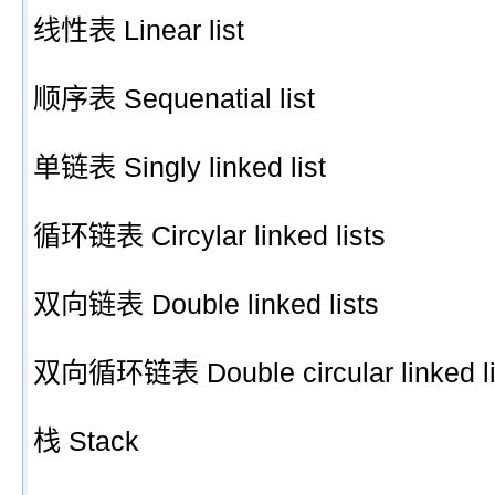
线性表 Linear list
顺序表 Sequenatial list
单链表 Singly linked list
循环链表 Circylar linked lists
双向链表 Double linked lists
双向循环链表 Double circular linked li
栈 Stack