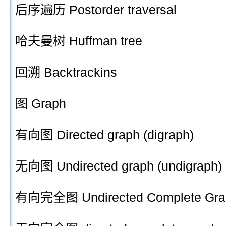
后序遍历 Postorder traversal
哈夫曼树 Huffman tree
回溯 Backtrackins
图 Graph
有向图 Directed graph (digraph)
无向图 Undirected graph (undigraph)
有向完全图 Undirected Complete Gra