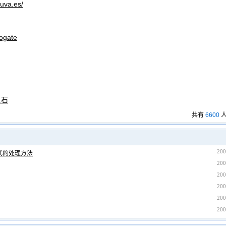
.uva.es/
cogate
之石
共有
6600
人
200
方式的处理方法
200
200
200
200
200