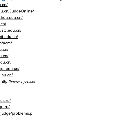
u.cn/
du.cn/JudgeOnline/
m.hdu.edu.cn/
.cn/
ustc.edu.cn/
hit.edu.cn/
cn/acm/
u.cn/
u.cn/
edu.cn/
zjut.edu.cn/
zjnu.cn/
http://www.vijos.cn/
mus.ru/
gu.ru/
u/judge/problems.pl