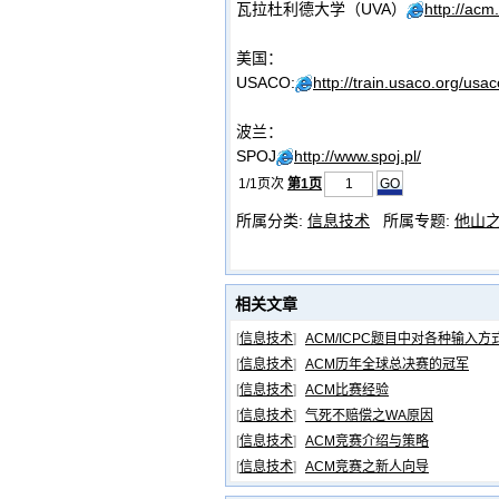
瓦拉杜利德大学（UVA）
http://acm
美国：
USACO:
http://train.usaco.org/usa
波兰：
SPOJ
http://www.spoj.pl/
1/1页次
第1页
所属分类:
信息技术
所属专题:
他山
相关文章
[
信息技术
]
ACM/ICPC题目中对各种输入
[
信息技术
]
ACM历年全球总决赛的冠军
[
信息技术
]
ACM比赛经验
[
信息技术
]
气死不赔偿之WA原因
[
信息技术
]
ACM竞赛介绍与策略
[
信息技术
]
ACM竞赛之新人向导