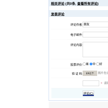
相关评论
(共
0
条,
查看所有评论
)
发表评论
评论作者:
电子邮件:
评论内容:
差
中
好
投票评价:
图片包
验 证 码:
请
评论(
C
)