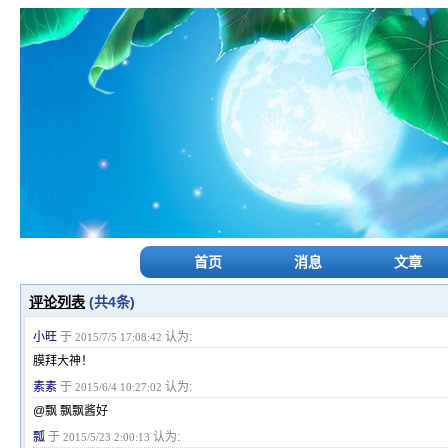
首页
消息
文章
评论列表
(共
4
条)
小旺
于
认为:
2015/7/5 17:08:42
膜拜大神！
素素
于
认为:
2015/6/4 10:27:02
@飘 飘飘酱好
瓢
于
认为:
2015/5/23 2:00:13